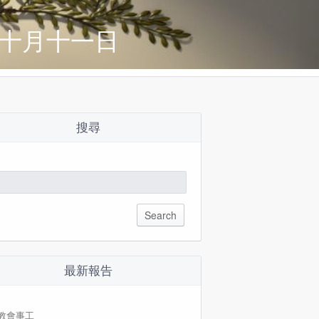
 十月十一日
搜尋
arch
:
最新報告
教會事工