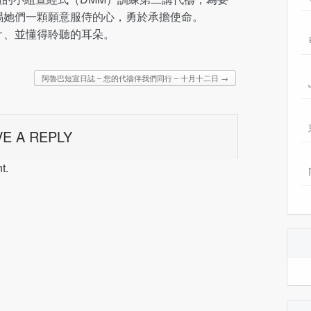
賜她們一顆願意服侍的心，勇於承擔使命。
オ、並懂得聆聽的耳朵。
阿魯巴短宣日誌 – 您的代禱伴我們同行 – 十月十二日
→
VE A REPLY
t.