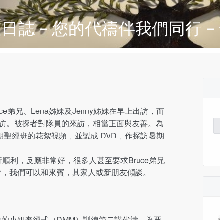
日誌 – 您的代禱伴我們同行 –
e弟兄、Lena姊妹及Jenny姊妹在早上出訪，而
午出訪。被探者對隊員的來訪，相當正面與友善。為
Se
for
期聖經班的花絮視頻，並製成 DVD，作探訪暑期
順利，反應非常好，很多人甚至要求Bruce弟兄
診時，我們可以和來賓，其家人或新朋友傾談。
兄主領的小組查經式（DMM）訓練第二講代禱，為要