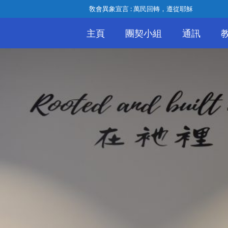
敎會異象宣言 : 萬民回轉，遵從耶穌
主頁
團契小組
通訊