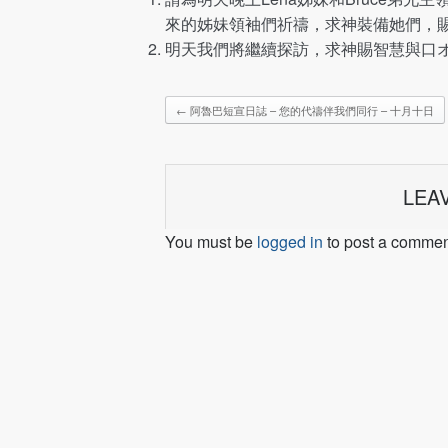
來的姊妹領袖們祈禱，求神裝備她們，
明天我們將繼續探訪，求神賜智慧與口
←
阿魯巴短宣日誌 – 您的代禱伴我們同行 – 十月十日
LEA
You must be
logged in
to post a commen