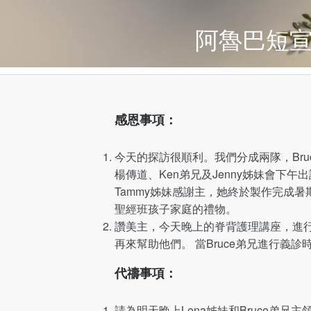
阿魯巴短宣
感恩事項
：
今天的探訪很順利。我們分成兩隊，Bruc
楊傳道、Ken弟兄及Jenny姊妹會下
Tammy姊妹感謝主，她終於製作完成暑
聖經班孩子家庭的禮物。
讚美主，今天晚上的脊背護理講座，進行
再來幫助他們。 當Bruce弟兄進行義
代禱事項
：
請為明天晚上Lena姊妹和Bruce弟