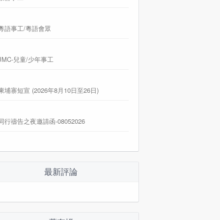
粵語事工/粵語會眾
JMC-兒童/少年事工
柬埔寨短宣 (2026年8月10日至26日)
同行禱告之夜邀請函-08052026
最新評論