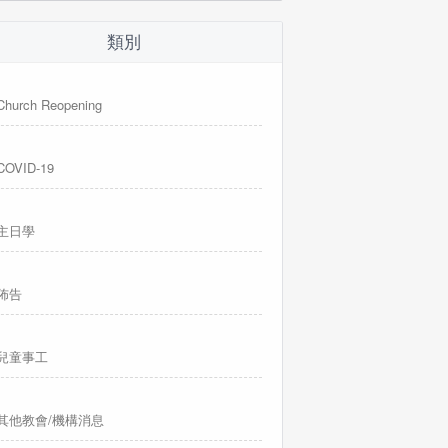
類別
Church Reopening
COVID-19
主日學
佈告
兒童事工
其他教會/機構消息