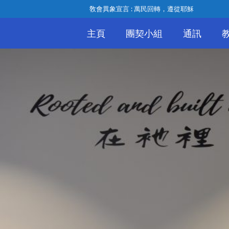
敎會異象宣言 : 萬民回轉，遵從耶穌
主頁
團契小組
通訊