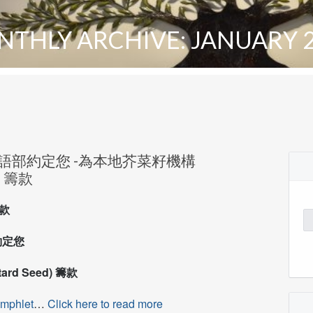
THLY ARCHIVE: JANUARY 
日粵語部約定您 -為本地芥菜籽機構
) 籌款
款
Se
for
約定您
rd Seed) 籌款
mphlet
…
Click here to read more