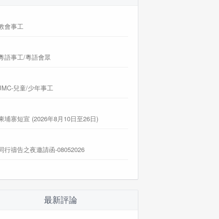
教會事工
粵語事工/粵語會眾
JMC-兒童/少年事工
柬埔寨短宣 (2026年8月10日至26日)
同行禱告之夜邀請函-08052026
最新評論