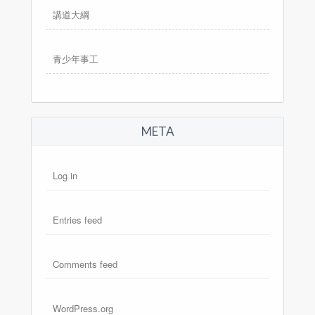
講道大綱
青少年事工
META
Log in
Entries feed
Comments feed
WordPress.org