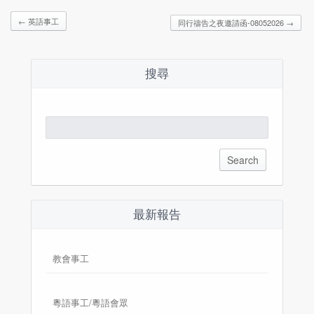
←
英語事工
同行禱告之夜邀請函-08052026
→
搜尋
Search
for:
最新報告
教會事工
粵語事工/粵語會眾