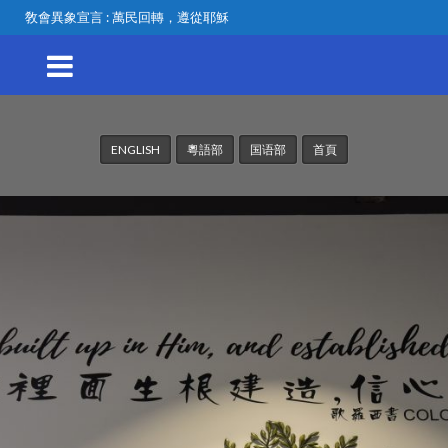
敎會異象宣言 : 萬民回轉，遵從耶穌
ENGLISH
粵語部
国语部
首頁