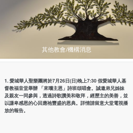
其他教會/機構消息
1. 愛城華人聖樂團將於7月26日(日)晚上7:30 假愛城華人基
督教福音堂舉辦 「來嚐主恩」詩班頌唱會。誠邀弟兄姊妹
及親友一同參與，透過詩歌讚美和敬拜，經歷主的美善，並
以謙卑感恩的心回應祂豐盛的恩典。詳情請留意大堂電視播
放的報告。