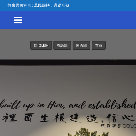
敎會異象宣言 : 萬民回轉，遵從耶穌
ENGLISH
粵語部
国语部
首頁