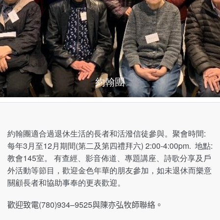
約翰團
約翰團適合過退休生活的長者和活潑信徒參與。聚會時間:
每年3月至12月期間(第二及第四禮拜六) 2:00-4:00pm. 地點:
教會145室。 有查經、影音佈道、專題講座、詩歌分享及戶
外活動等節目，歡迎金色年華的朋友參加，如未退休而樂意
關顧長者和協助事奉的更表歡迎。
歡迎
致電
(780)
934
–
9525
與陳亦弘牧師聯絡。