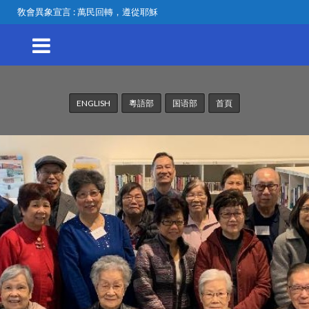
敎會異象宣言 : 萬民回轉，遵從耶穌
ENGLISH
粵語部
国语部
首頁