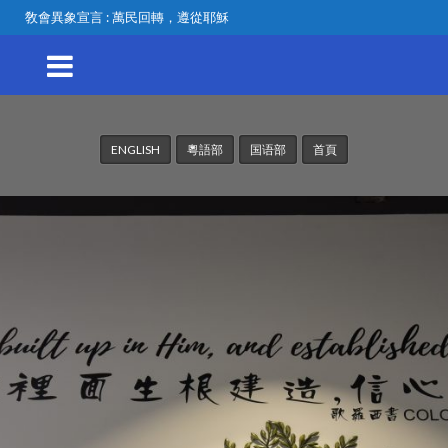
敎會異象宣言 : 萬民回轉，遵從耶穌
ENGLISH
粵語部
国语部
首頁