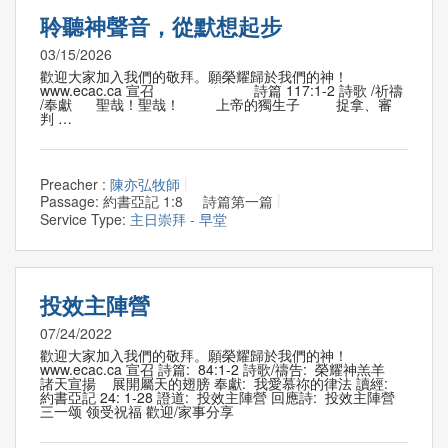
聆聽神聲音，從默想起步
03/15/2026
歡迎大家加入我們的敬拜。願榮耀歸於我們的神！
www.ecac.ca 宣召 詩篇 117:1-2 詩歌 /祈禱
/奉獻 聖哉！聖哉！ 上帝的獨生子 捉拿、審
判 …
Preacher :
陳亦弘牧師
Passage:
約書亞記 1:8 詩篇第一篇
Service Type:
主日崇拜 - 早堂
投效主陣營
07/24/2022
歡迎大家加入我們的敬拜。願榮耀歸於我們的神！
www.ecac.ca 宣召 詩篇: 84:1-2 詩歌/禱告: 榮耀神羔羊
諸天宣揚 展開屬天的翅膀 奉獻: 我愛慕祢的律法 讀經:
約書亞記 24: 1-28 證道: 投效主陣營 回應詩: 投效主陣營
三一颂 领受祝福 歡迎/家事分享