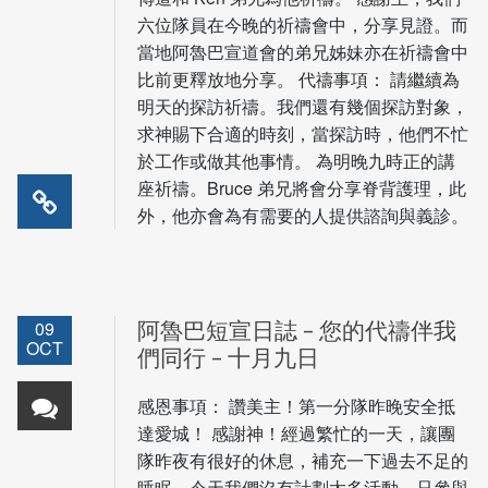
六位隊員在今晚的祈禱會中，分享見證。而
當地阿魯巴宣道會的弟兄姊妹亦在祈禱會中
比前更釋放地分享。 代禱事項： 請繼續為
明天的探訪祈禱。我們還有幾個探訪對象，
求神賜下合適的時刻，當探訪時，他們不忙
於工作或做其他事情。 為明晚九時正的講
座祈禱。Bruce 弟兄將會分享脊背護理，此
外，他亦會為有需要的人提供諮詢與義診。
09
阿魯巴短宣日誌 – 您的代禱伴我
OCT
們同行 – 十月九日
感恩事項： 讚美主！第一分隊昨晚安全抵
達愛城！ 感謝神！經過繁忙的一天，讓團
隊昨夜有很好的休息，補充一下過去不足的
睡眠。今天我們沒有計劃太多活動，只參與