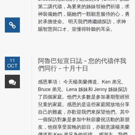
第二講代禱，為要來的姊妹領袖們祈禱，求
神裝備她們，賜她們一顆願意服侍的心，勇
於承擔使命。 明天我們將繼續探訪，求神
賜智慧與口オ、並懂得聆聽的耳朵。
11
阿魯巴短宣日誌 – 您的代禱伴我
OCT
們同行 – 十月十日
感恩事項： 今天楊美蘭傳道、Ken 弟兄、
Bruce 弟兄、Lena 姊妹和 Jenny 姊妹探訪
了四個家庭。他們大多數是参加暑期聖經班
兒童的家庭。感恩的是這些家庭開放地分享
自己的難處，亦歡迎我們來探望他們。其中
一個探訪對象是参加中秋節慶祝活動的新朋
友，他很享受當晚的節目，亦願意讓楊美蘭
傳道和 Ken 弟兄為他祈禱。 感謝主，我們