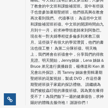
了教會的中文班和課餘補習班。當中有些孩
子也曾參加暑期聖經班，他們很高興在教會
再次看到我們。 代禱事項： 為這些中文班
和課餘補習班祈禱。中文班的開課時間由九
月到十一月，祈求神帶領老師來到阿魯巴。
現在有一對夫婦專程從多倫多到來教三個
月。這些孩子有很大的學習潛質，他們的書
法也很工整！ 為第二分隊祈禱。明天晚
上，我們將會在祈禱會中，分享我們的得救
見證。明天開始，Jenny姊妹，Lena 姊妹＆
Bruce 弟兄進行廣播錄音，楊傳道和 Ken 弟
兄會出外探訪，而 Tammy 姊妹會剪輯暑期
聖經班的花絮視頻，製成 DVD，作這些暑
期聖經班孩子家庭約探訪禮物。 請繼續為
我們被蚊蟲叮咬的康復祈禱。因為實在癢得
受不了！為我們餘下一週的健康禱告，求神
賜好的體魄去服侍祂！ 謝謝你們！