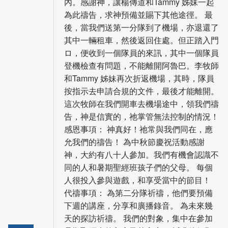
內。感謝神，讓楊傳道和Tammy 姊妹一起
為此禱告，求神預備並賜下其他途徑。 最
後，當我們送第一分隊到了機場，亦退還了
其中一輛租車，然後返回住處。但正踏入門
ロ，便收到一個隊員的來訊，其中一個隊員
登機檢查有問題，不能離開阿魯巴。李牧師
和Tammy 姊妹再次折返機場，其時，隊員
按指示去申請合規的文件，最後才能離開。
這次牧師在我們開車去機場途中，領我們禱
告，神是信實的，祂掌管無法控制的情況！
感恩事項： 神真好！祂常與我們同在，應
允我們的禱告！ 為中秋節慶祝活動感謝
神，大約有八十人參加。我們有機會認識不
同的人和暑期聖經班孩子們的父母。 每個
人很投入參與遊戲，和享受當中的節目！
代禱事項： 為第二分隊祈禱，他們要預備
下週的講座，分享和廣播錄音。 為未來幾
天的探訪祈禱。 我們的對象，集中在參加