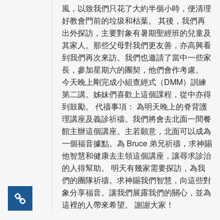
風，以致我們只花了大約半個小時，便清理
好教會門前的垃圾和枯葉。 其後，我們再
出外探訪，主要對象有暑期聖經班的兒童及
其家人。那些父母對我們更友善，亦高興看
到我們再次來訪。我們也邀請了當中一些家
長，參加星期六的團契，他們會作考慮。
今天晚上剛完成小組查經式（DMM）訓練
第二講。姊妹們喜歡上這個課程，從中亦得
到鼓勵。 代禱事項： 為明天晚上的脊背護
理講座及義診祈禱。我們將會去北面一間餐
館主辦這個講座。主若願意，北面可以成為
一個福音據點。為 Bruce 弟兄祈禱，求神賜
他智慧和健康去主領這個講座，讓尋求診治
的人得幫助。 明天有幾家需要探訪，為我
們的團隊祈禱。求神賜我們智慧，向這些對
象分享福音。讓我們展露我們的關心，並為
這裡的人帶來希望。 謝謝大家！