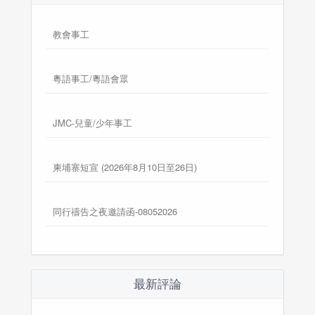
教會事工
粵語事工/粵語會眾
JMC-兒童/少年事工
柬埔寨短宣 (2026年8月10日至26日)
同行禱告之夜邀請函-08052026
最新評論