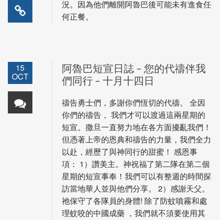
況。因為他們離開阿魯巴後可能未有進食任
何正餐。
15
阿魯巴短宣日誌 – 您的代禱伴我
OCT
們同行 – 十月十四日
禱告勇士們，多謝你們恆切的代禱。 全因
你們的禱告， 我們才可以渡過這兩星期的
短宣。撒旦一直努力地在各方面擾亂我們！
但憑著上帝的恩典和禱告的力量，我們全力
以赴，經歷了與神同行的甜蜜！ 感恩事
項： 1）讚美主。神祝福了第二隊在第二個
星期的短宣事奉！我們可以有整週的時間探
訪當地華人並與他們分享。 2）感謝天父。
祂保守了各隊員的身體! 除了防蚊噴霧和處
理蚊咬的中國成藥 ，我們就不須要使用其