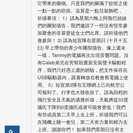
它帶來的藥物。只是我們的腳滿了蚊咬之後
一點一點的疤痕。這算是一點兒裝飾吧 。
祈禱事項： 1）請為星期六晚上阿魯巴姐妹
們的團契禱告，我們邀請了一些沒有恆常參
加聚會的非基督徒女士們出席。請祈禱他們
會參與！ 2) 請為短宣隊在星期日 (十月十五
曰) 早上帶領的青少年團契禱告。像上週未
一樣，Tammy的電腦再次出現音響問題。沒
有Caleb弟兄在旁幫助重新安裝聲卡驅動程
序，我們只好憑上週的經驗，把文件保存在
USB驅動器內，跟著轉放在教會舊電腦上使
用。 3）短宣第2隊在互聯網上己向航空公
司報到了。行李也大致收拾了。請為回程的
飛行安全及天氣的適應祈禱，天氣將從33度
攝氏下降到0度攝氏或者可能會更低！我們
有些成員第二天早上去上班，祈禱我們可以
在飛機上睡一會兒，第二天有力量和精力去
上班。謝謝你們！ 如果我們星期日沒有太