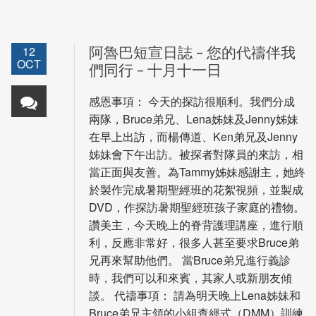
12
阿魯巴短宣日誌 – 您的代禱伴我
OCT
們同行 – 十月十一日
感恩事項： 今天的探訪很順利。我們分成
兩隊，Bruce弟兄、Lena姊妹及Jenny姊妹
在早上出訪，而楊傳道、Ken弟兄及Jenny
姊妹會下午出訪。被探者對隊員的來訪，相
當正面與友善。為Tammy姊妹感謝主，她終
於製作完成暑期聖經班的花絮視頻，並製成
DVD，作探訪暑期聖經班孩子家庭的禮物。
讚美主，今天晚上的脊背護理講座，進行順
利，反應非常好，很多人甚至要求Bruce弟
兄再來幫助他們。 當Bruce弟兄進行義診
時，我們可以和來賓，其家人或新朋友傾
談。 代禱事項： 請為明天晚上Lena姊妹和
Bruce弟兄主領的小組查經式（DMM）訓練