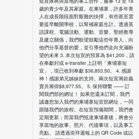
短宣隊將與當地的事工合作，服事 13 至 18
歲的青少年及其家庭。在柬埔寨，許多年青
人在成長階段面對艱難的抉擇，有些甚至需
要提早離開學校，以幫補家庭生計。透過英
語課程、電腦活動、運動、音樂、聖經教導
及建立關係，我們盼望鼓勵這些年青人，向
他們分享基督的愛，並引導他們走向充滿盼
望的未來 3. 本次短宣的預算為 $41,200，請
在奉獻封或 e-transfer 上註明「柬埔寨短
宣」，現已收到奉獻 $36,853.50。 4. 感謝
神！感謝弟兄姊妹的支持。兩次短宣籌款義
賣共籌得$8,977.55。 5. 保持聯繫 —— 訂
閱我們部的網址！ 如果您還未訂閱，我們
誠邀您加入我們的柬埔寨短宣部網址，一同
跟隨我們的旅程。在短宣預備期間，我們會
定期更新；而當我們抵達柬埔寨後，將會分
享當地的故事、照片、代禱事項，以及事工
亮點。 請透過崇拜週報上的 QR Code 或以