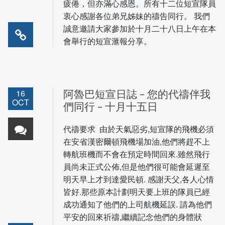
疲倦，但亦滿心感恩。所有十二位短宣隊員
衷心感謝各位弟兄姊妹的禱告同行。 我們
誠意邀請大家參加於十月二十八日上午在本
會舉行的短宣滙報分享。
16
阿魯巴短宣日誌 – 您的代禱伴我
OCT
們同行 – 十月十五日
代禱要求 由於天氣惡劣,短宣隊的飛機必須
在安省漢密爾頓飛機場加油,他們將趕不上
轉航班機而不會在預定時間回來.雖然飛行
員尚未正式公佈,但是他們很可能會延遲至
明天早上才到達愛民頓. 感謝天父,各人心情
皆好.那些原本計劃明天要上班的隊員已經
成功通知了他們的上司航機延誤. 請為他們
平安的回來祈禱,繼續記念他們的身體狀