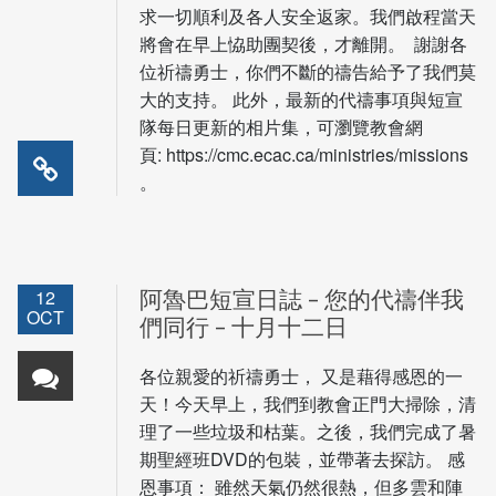
求一切順利及各人安全返家。我們啟程當天
將會在早上恊助團契後，才離開。 謝謝各
位祈禱勇士，你們不斷的禱告給予了我們莫
大的支持。 此外，最新的代禱事項與短宣
隊每日更新的相片集，可瀏覽教會網
頁: https://cmc.ecac.ca/ministries/missions
。
12
阿魯巴短宣日誌 – 您的代禱伴我
OCT
們同行 – 十月十二日
各位親愛的祈禱勇士， 又是藉得感恩的一
天！今天早上，我們到教會正門大掃除，清
理了一些垃圾和枯葉。之後，我們完成了暑
期聖經班DVD的包裝，並帶著去探訪。 感
恩事項： 雖然天氣仍然很熱，但多雲和陣