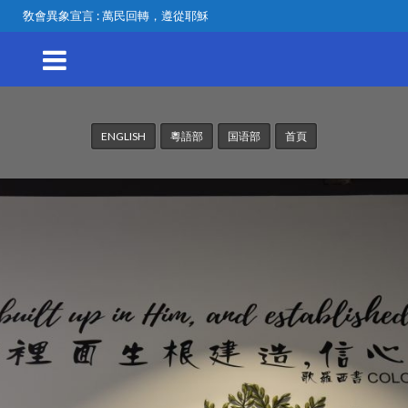
敎會異象宣言 : 萬民回轉，遵從耶穌
ENGLISH
粵語部
国语部
首頁