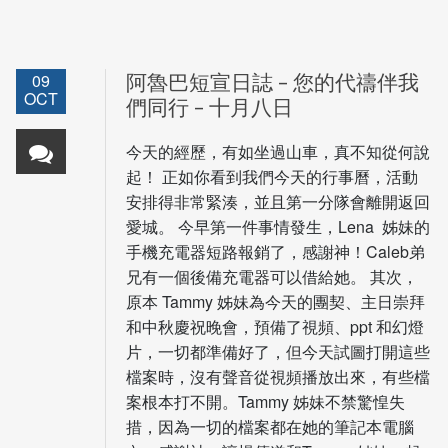
09
阿魯巴短宣日誌 – 您的代禱伴我
OCT
們同行 – 十月八日
今天的經歷，有如坐過山車，真不知從何說
起！ 正如你看到我們今天的行事曆，活動
安排得非常緊湊，並且第一分隊會離開返回
愛城。 今早第一件事情發生，Lena 姊妹的
手機充電器短路報銷了，感謝神！Caleb弟
兄有一個後備充電器可以借給她。 其次，
原本 Tammy 姊妹為今天的團契、主日崇拜
和中秋慶祝晚會，預備了視頻、ppt 和幻燈
片，一切都準備好了，但今天試圖打開這些
檔案時，沒有聲音從視頻播放出來，有些檔
案根本打不開。Tammy 姊妹不禁驚惶失
措，因為一切的檔案都在她的筆記本電腦