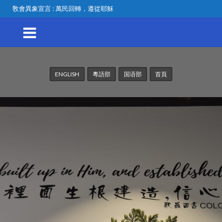
敎會異象宣言 : 萬民回轉，遵從耶穌
ENGLISH
粵語部
国语部
首頁