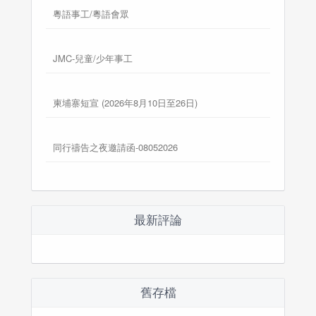
粵語事工/粵語會眾
JMC-兒童/少年事工
柬埔寨短宣 (2026年8月10日至26日)
同行禱告之夜邀請函-08052026
最新評論
舊存檔