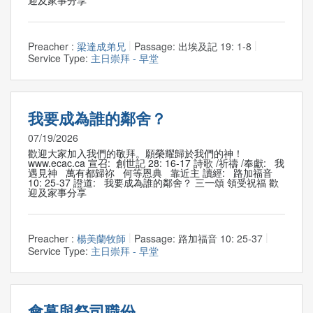
Preacher :
梁達成弟兄
Passage:
出埃及記 19: 1-8
Service Type:
主日崇拜 - 早堂
我要成為誰的鄰舍？
07/19/2026
歡迎大家加入我們的敬拜。願榮耀歸於我們的神！
www.ecac.ca 宣召: 創世記 28: 16-17 詩歌 /祈禱 /奉獻: 我
遇見神 萬有都歸祢 何等恩典 靠近主 讀經: 路加福音
10: 25-37 證道: 我要成為誰的鄰舍？ 三一頌 領受祝福 歡
迎及家事分享
Preacher :
楊美蘭牧師
Passage:
路加福音 10: 25-37
Service Type:
主日崇拜 - 早堂
會幕與祭司職份