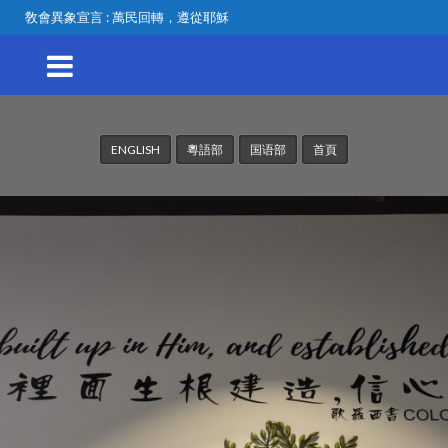
敎會異象宣言 : 萬民回轉，遵從耶穌
ENGLISH
粵語部
国语部
首頁