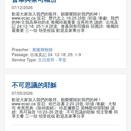
07/12/2026
歡迎大家加入我們的敬拜。願榮耀歸於我們的神！
www.ecac.ca 宣召: 歷代志上 16:25 詩歌 /祈禱 /奉獻: 我們
的神/主我高舉祢的名 唯獨祢最重要 沒再所求 讀經: 出埃及
記 24:12-18; 25:1-9 證道: 會幕與祭司職份 回應詩: 唯獨祢
最重要 三一頌 領受祝福 歡迎及家事分享
Preacher :
黃隆輝牧師
Passage:
出埃及記 24: 12-18; 25: 1-9
Service Type:
主日崇拜 - 早堂
不可思議的耶穌
07/05/2026
歡迎大家加入我們的敬拜。願榮耀歸於我們的神！
www.ecac.ca 宣召: 哈巴谷書 2:20 詩歌 /祈禱 /奉獻: 大祭
司 奇異恩典（除掉困鎖） 祢是彌賽亞 當轉眼仰望耶穌 讀
經: 馬可福音 10:23-26 證道: 不可思議的耶穌 領主聖餐 同
享主餐 三一頌 領受祝福 歡迎及家事分享