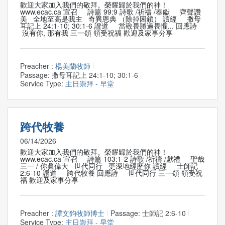
歡迎大家加入我們的敬拜。榮耀歸於我們的神！
www.ecac.ca 宣召 詩篇 99:9 詩歌 /祈禱 /奉獻 齊聲讚
美 全地至高是我主 奇異恩典 （除掉困鎖） 讀經 撒母
耳記上 24:1-10; 30:1-6 證道 當敬畏勝過畏懼... 回應詩
沒有你, 那有我 三一頌 領受祝福 歡迎及家事分享
Preacher :
楊美蘭牧師
Passage:
撒母耳記上 24:1-10; 30:1-6
Service Type:
主日崇拜 - 早堂
跨代牧養
06/14/2026
歡迎大家加入我們的敬拜。榮耀歸於我們的神！
www.ecac.ca 宣召 詩篇 103:1-2 詩歌 /祈禱 /獻禮 聖哉
三一 / 你眞偉大 世代同行 更深地經歷你 讀經 士師記
2:6-10 證道 跨代牧養 回應詩 世代同行 三一頌 領受祝
福 歡迎及家事分享
Preacher :
譚文鈞牧師博士
Passage:
士師記 2:6-10
Service Type:
主日崇拜 - 早堂