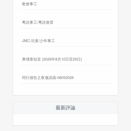
教會事工
粵語事工/粵語會眾
JMC-兒童/少年事工
柬埔寨短宣 (2026年8月10日至26日)
同行禱告之夜邀請函-08052026
最新評論