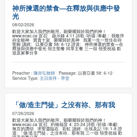
神所揀選的禁食—在釋放與供應中發
光
08/02/2026
歡迎大家加入我們的敬拜。願榮耀歸於我們的神！
www.ecac.ca 宣召: 啟示錄 4:11 詩歌 /祈禱 /奉獻 : 我敬拜
祢全能神 寶貴十架 榮耀歸於真神 我要一生一世住在祢
聖殿 讀經: 以賽亞書 58: 6-12 證道: 神所揀選的禁食—在
釋放與供應中發光 領主聖餐 同享主餐 三一頌 領受祝福 歡
迎及家事分享
Preacher :
陳亦弘牧師
Passage:
以賽亞書 58: 6-12
Service Type:
主日崇拜 - 早堂
「做/造主門徒」之没有祢、那有我
07/26/2026
歡迎大家加入我們的敬拜。願榮耀歸於我們的神！
www.ecac.ca 宣召: 約翰福音 4: 23-24 詩歌 /祈禱 /奉獻:
無言的讚頌 求聖靈臨在 彩虹 讀經: 出埃及記 19: 1-8 證
道: 「做/造主門徒」之没有祢、那有我 三一頌 領受祝福 歡
迎及家事分享