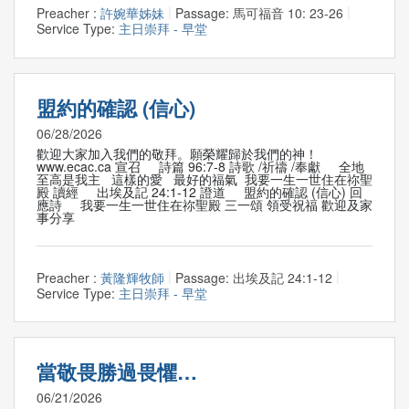
Preacher :
許婉華姊妹
Passage:
馬可福音 10: 23-26
Service Type:
主日崇拜 - 早堂
盟約的確認 (信心)
06/28/2026
歡迎大家加入我們的敬拜。願榮耀歸於我們的神！
www.ecac.ca 宣召 詩篇 96:7-8 詩歌 /祈禱 /奉獻 全地
至高是我主 這樣的愛 最好的福氣 我要一生一世住在祢聖
殿 讀經 出埃及記 24:1-12 證道 盟約的確認 (信心) 回
應詩 我要一生一世住在祢聖殿 三一頌 領受祝福 歡迎及家
事分享
Preacher :
黃隆輝牧師
Passage:
出埃及記 24:1-12
Service Type:
主日崇拜 - 早堂
當敬畏勝過畏懼…
06/21/2026