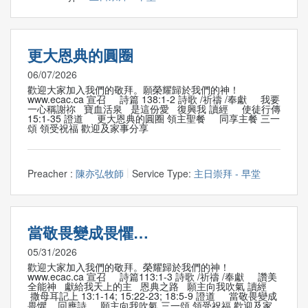
更大恩典的圓圈
06/07/2026
歡迎大家加入我們的敬拜。願榮耀歸於我們的神！
www.ecac.ca 宣召 詩篇 138:1-2 詩歌 /祈禱 /奉獻 我要
一心稱謝祢 寶血活泉 是這份愛 復興我 讀經 使徒行傳
15:1-35 證道 更大恩典的圓圈 領主聖餐 同享主餐 三一
頌 領受祝福 歡迎及家事分享
Preacher :
陳亦弘牧師
Service Type:
主日崇拜 - 早堂
當敬畏變成畏懼…
05/31/2026
歡迎大家加入我們的敬拜。榮耀歸於我們的神！
www.ecac.ca 宣召 詩篇113:1-3 詩歌 /祈禱 /奉獻 讚美
全能神 獻給我天上的主 恩典之路 願主向我吹氣 讀經
撒母耳記上 13:1-14; 15:22-23; 18:5-9 證道 當敬畏變成
畏懼... 回應詩 願主向我吹氣 三一頌 領受祝福 歡迎及家