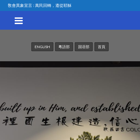
敎會異象宣言 : 萬民回轉，遵從耶穌
ENGLISH
粵語部
国语部
首頁