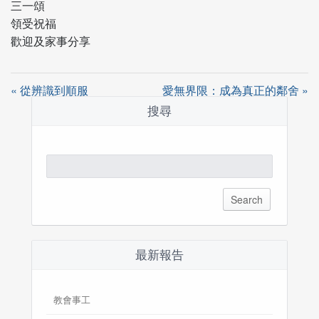
三一頌
領受祝福
歡迎及家事分享
« 從辨識到順服
愛無界限：成為真正的鄰舍 »
搜尋
Search
for:
最新報告
教會事工