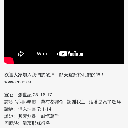
歡迎大家加入我們的敬拜。願榮耀歸於我們的神！
www.ecac.ca
宣召: 創世記 28: 16-17
詩歌 /祈禱 /奉獻: 萬有都歸你 謝謝我主 活著是為了敬拜
讀經: 但以理書 7: 1-14
證道: 興衰無盡、感慨萬千
回應詩: 靠著耶穌得勝