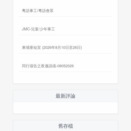
粵語事工/粵語會眾
JMC-兒童/少年事工
柬埔寨短宣 (2026年8月10日至26日)
同行禱告之夜邀請函-08052026
最新評論
舊存檔